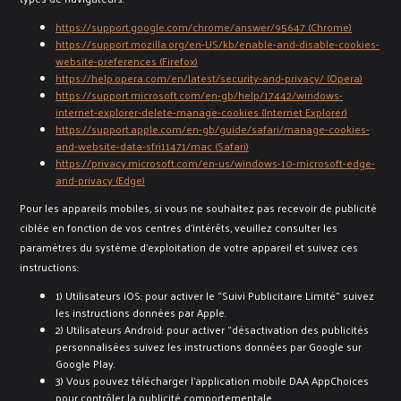
https://support.google.com/chrome/answer/95647 (Chrome)
https://support.mozilla.org/en-US/kb/enable-and-disable-cookies-
website-preferences (Firefox)
https://help.opera.com/en/latest/security-and-privacy/ (Opera)
https://support.microsoft.com/en-gb/help/17442/windows-
internet-explorer-delete-manage-cookies (Internet Explorer)
https://support.apple.com/en-gb/guide/safari/manage-cookies-
and-website-data-sfri11471/mac (Safari)
https://privacy.microsoft.com/en-us/windows-10-microsoft-edge-
and-privacy (Edge)
Pour les appareils mobiles, si vous ne souhaitez pas recevoir de publicité
ciblée en fonction de vos centres d’intérêts, veuillez consulter les
paramètres du système d’exploitation de votre appareil et suivez ces
instructions:
1) Utilisateurs iOS: pour activer le “Suivi Publicitaire Limité” suivez
les instructions données par Apple.
2) Utilisateurs Android: pour activer “désactivation des publicités
personnalisées suivez les instructions données par Google sur
Google Play.
3) Vous pouvez télécharger l’application mobile DAA AppChoices
pour contrôler la publicité comportementale.