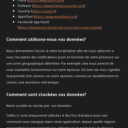
Firebase (
https://www.firebase.google.com
)
Count.ly (
https://count.ly
)
AppsFlyer (
https://www.appsflyer.com
)
Facebook App Event
(
https://developers.facebook/coom/docs/app-events
)
Comment utilisons-nous vos données?
Nous demandons l'accès à votre localisation afin de vous adresser si
vous l'acceptez des notifications push en fonction de votre présence sur
une zone géographique délimitée. Par exemple cela nous peremt de
vous souhaitez la bienvenue sur notre épreuve. OU bien de vous signaler
la proximité d'un service sur notre épreuve, comme un raviatillement en
course, une assistace mécanique.​
Comment sont stockées vos données?
Notre société ne stocke pas vos données
Celles-ci sont uniquement utilisées à des fins d'analyse pour voir
comment vous naviguer dans notre application. depuis quelle régions
géographiques proviennent nos utilisateurs et quels type de devices